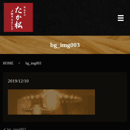
メ
bg_img003
HOME
bg_img003
2019/12/10
bg_img003