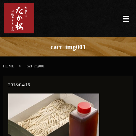
メ
cart_img001
HOME
cart_img001
2018/04/16