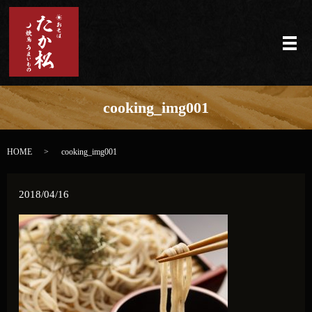
メ
cooking_img001
HOME
cooking_img001
2018/04/16