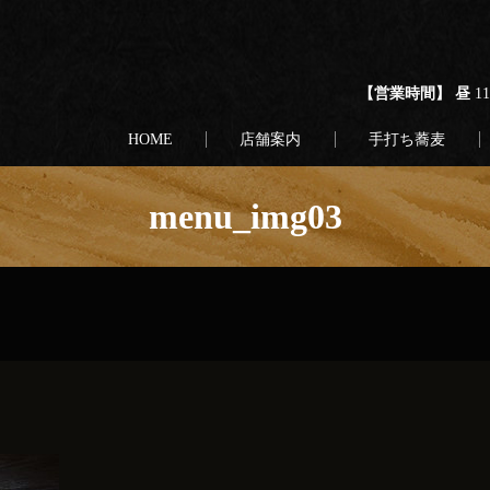
【営業時間】 昼
1
HOME
店舗案内
手打ち蕎麦
menu_img03