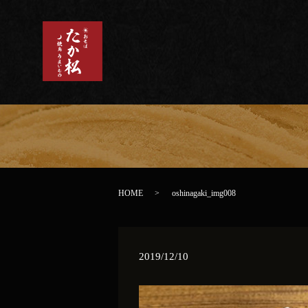
HOME
oshinagaki_img008
2019/12/10