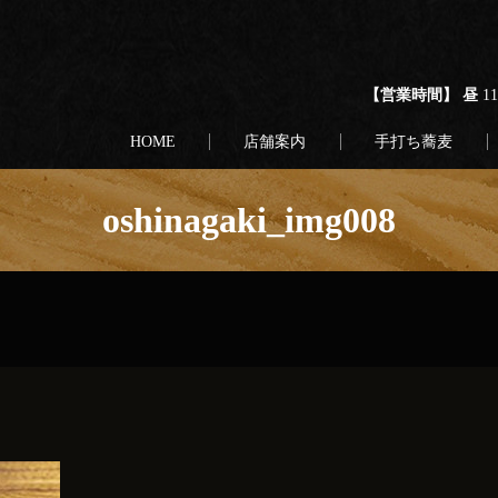
【営業時間】 昼
1
HOME
店舗案内
手打ち蕎麦
oshinagaki_img008