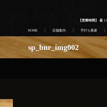
【営業時間】 昼
1
HOME
店舗案内
手打ち蕎麦
sp_bnr_img002