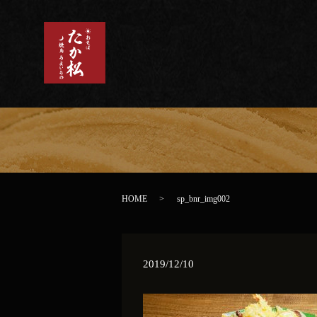
HOME
sp_bnr_img002
2019/12/10